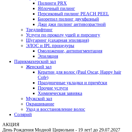
Пилинги PRX
Яблочный пилинг
Персиковый пилинг PEACH PEEL
Биорепил пилинг двухфазный
Джи джи пилинг антивозрастной
Тредлифтинг
Услуги по проколу ушей и пирсингу
Шугаринг (сахарная эпиляция)
ЭЛОС и IPL процедуры
Омоложение, антипигментация
Эпиляция
Парикмахерский зал
Женский зал
Кератин для волос (Paul Oscar, Happy hair
Cofe)
Праздничные укладки и причёски
Прочие услуги
Химимческая завивка
Мужской зал
Окрашивание
Уход и восстановление волос
Солярий
АКЦИЯ
День Рождения Модной Цирюльни - 19 лет!
до 29.07.2027