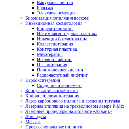
Вакуумная чистка
Броссаж
Электрокаогуляция
Биоэпиляция (эпиляция воском)
Иньекционная косметология
Биоревитализация
Интимная контурная пластика
Иньекции ботулотоксина
Коллагенотерапия
Контурная пластика
Мезотерапия
Нитевой лифтинг
Плазмотерапия
Полимолочная кислота
Радиочастотный лифтинг
Карбокситерапия
Скидочный абонемент
Консультация косметолога
Криолифт, люминотерапия
Лазер карбонового пилинга и сведения татуажа
Лазерная эпиляция на трехволновом лазере P-Mix
Лазерные процедуры на аппарате «Лазмик»
Лонгидаза
Массаж
Профессиональные пилинги