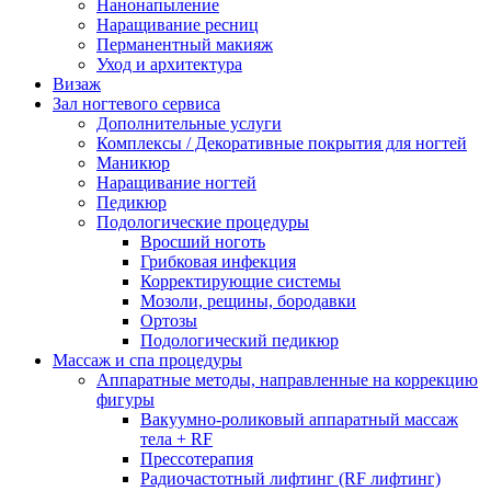
Нанонапыление
Наращивание ресниц
Перманентный макияж
Уход и архитектура
Визаж
Зал ногтевого сервиса
Дополнительные услуги
Комплексы / Декоративные покрытия для ногтей
Маникюр
Наращивание ногтей
Педикюр
Подологические процедуры
Вросший ноготь
Грибковая инфекция
Корректирующие системы
Мозоли, рещины, бородавки
Ортозы
Подологический педикюр
Массаж и спа процедуры
Аппаратные методы, направленные на коррекцию
фигуры
Вакуумно-роликовый аппаратный массаж
тела + RF
Прессотерапия
Радиочастотный лифтинг (RF лифтинг)