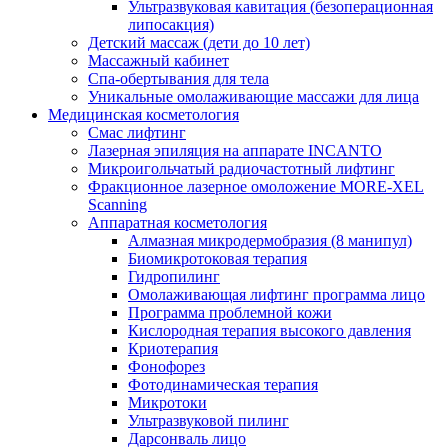
Ультразвуковая кавитация (безоперационная
липосакция)
Детский массаж (дети до 10 лет)
Массажный кабинет
Спа-обертывания для тела
Уникальные омолаживающие массажи для лица
Медицинская косметология
Смас лифтинг
Лазерная эпиляция на аппарате INCANTO
Микроигольчатый радиочастотный лифтинг
Фракционное лазерное омоложение MORE-XEL
Scanning
Аппаратная косметология
Алмазная микродермобразия (8 манипул)
Биомикротоковая терапия
Гидропилинг
Омолаживающая лифтинг программа лицо
Программа проблемной кожи
Кислородная терапия высокого давления
Криотерапия
Фонофорез
Фотодинамическая терапия
Микротоки
Ультразвуковой пилинг
Дарсонваль лицо