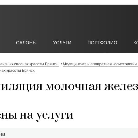
И
САЛОНЫ
УСЛУГИ
ПОРТФОЛИО
К
юзивных салонах красоты Брянск.
Медицинская и аппаратная косметологии 
нах красоты Брянск.
иляция молочная желе
ны на услуги
на