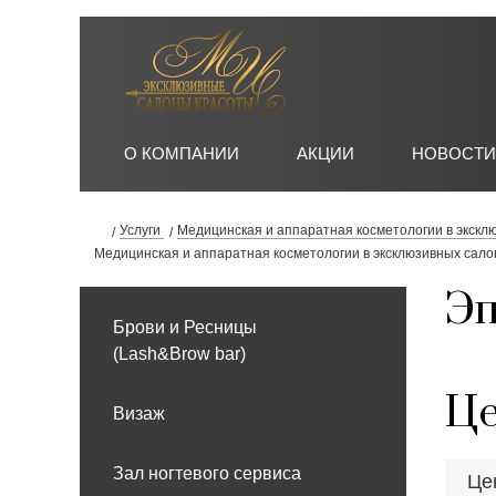
О КОМПАНИИ
АКЦИИ
НОВОСТ
Услуги
Медицинская и аппаратная косметологии в экскл
Медицинская и аппаратная косметологии в эксклюзивных сало
Эп
Брови и Ресницы
(Lash&Brow bar)
Це
Визаж
Зал ногтевого сервиса
Це