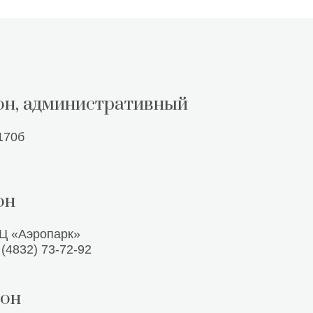
он, административный
170б
он
РЦ «Аэропарк»
 (4832) 73-72-92
йон